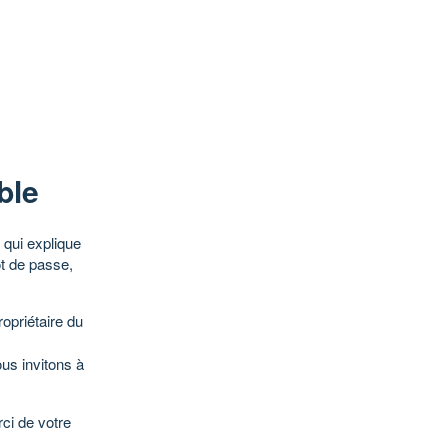
ble
qui explique
ot de passe,
opriétaire du
ous invitons à
ci de votre