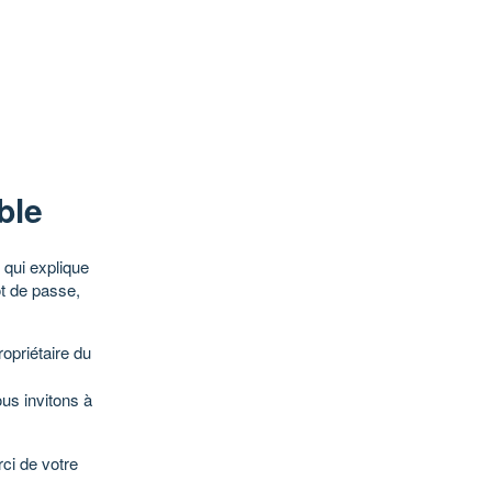
ble
qui explique
ot de passe,
opriétaire du
ous invitons à
ci de votre