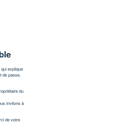
ble
qui explique
ot de passe,
opriétaire du
ous invitons à
ci de votre