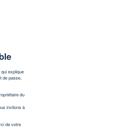
ble
qui explique
ot de passe,
opriétaire du
ous invitons à
ci de votre