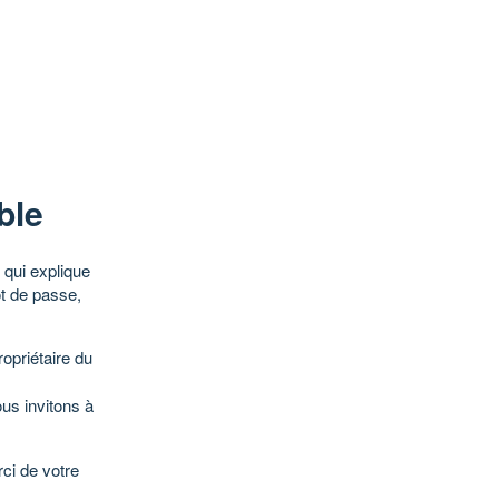
ble
qui explique
ot de passe,
opriétaire du
ous invitons à
ci de votre