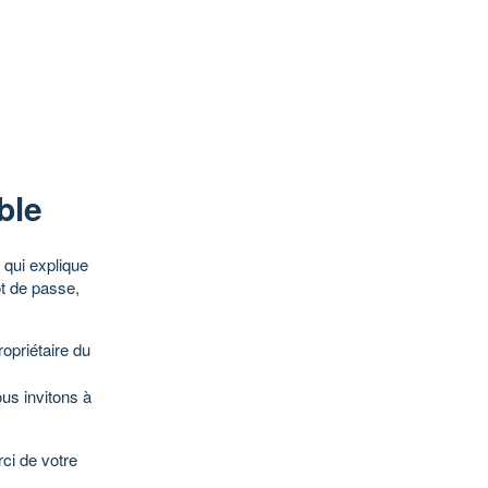
ble
qui explique
ot de passe,
opriétaire du
ous invitons à
ci de votre