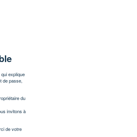
ble
qui explique
ot de passe,
opriétaire du
ous invitons à
ci de votre