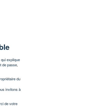
ble
qui explique
ot de passe,
opriétaire du
ous invitons à
ci de votre