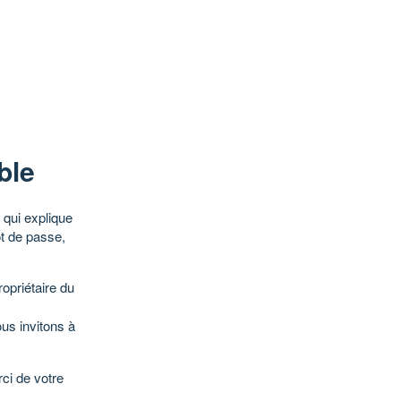
ble
qui explique
ot de passe,
opriétaire du
ous invitons à
ci de votre